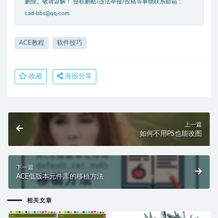
删除。敬请谅解！ 侵权删帖/违法举报/投稿等事物联系邮箱：
cad-bbs@qq.com
ACE教程
软件技巧
收藏
海报分享
上一篇
如何不用PS也能改图
下一篇
ACE低版本元件库的移植方法
相关文章