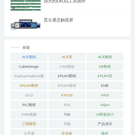
强大的EXCEL工具插件
昆仑通态触摸屏
标签
ACE图纸
ACE库
ACE教程
CableDesign
CAD图纸
EB教程
EngineeringBase教
EPLAN图纸
EPLAN宏
程
EPLAN教程
EPLAN模块
ES柜
GGD
KYN28
MNS
PLC教程
PS4
sldprt
SWE视频
TS8
UI界面设计
三维模型
书籍
产品演示
公开课
开关柜
插件