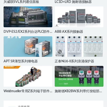
兴威联SVL系列通信面板
LC1D+LRD 施耐德接触器
DVP-ES2/EX2系列台达PLC部件
ABB AX系列接触器
库
APT SR薄型系列继电器
正泰NU6-II系列浪涌保护器
Weidmueller常用Z系列端子部件
施耐德XB2BW系列带灯按钮部件
库
库