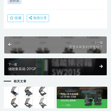
部件库
收藏
海报分享
上一篇
雷普JUK系列接线端子
下一篇
储能集装箱-20’GP
相关文章