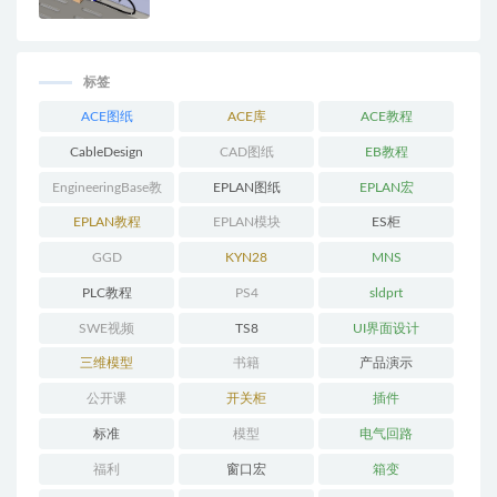
标签
ACE图纸
ACE库
ACE教程
CableDesign
CAD图纸
EB教程
EngineeringBase教
EPLAN图纸
EPLAN宏
程
EPLAN教程
EPLAN模块
ES柜
GGD
KYN28
MNS
PLC教程
PS4
sldprt
SWE视频
TS8
UI界面设计
三维模型
书籍
产品演示
公开课
开关柜
插件
标准
模型
电气回路
福利
窗口宏
箱变