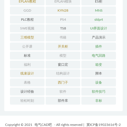
程
EPLAN教程
EPLAN模块
ES柜
GGD
KYN28
MNS
PLC教程
PS4
sldprt
SWE视频
TS8
UI界面设计
三维模型
书籍
产品演示
公开课
开关柜
插件
标准
模型
电气回路
福利
窗口宏
箱变
线束设计
结构设计
脚本
表格
西门子
设备
设计经验
软件
软件技巧
轻松时刻
部件库
非标
Copyright © 2021
电气CAD吧
- All rights reserved
|
冀ICP备19023616号-2