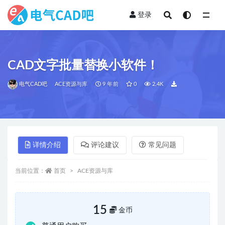
登录
全部
CAD文字批量替换小软件！
电气CAD吧
ACE资源与库
9 年前
0
2.4K
详情介绍
评论建议
常见问题
当前位置：
首页
ACE资源与库
15
金币