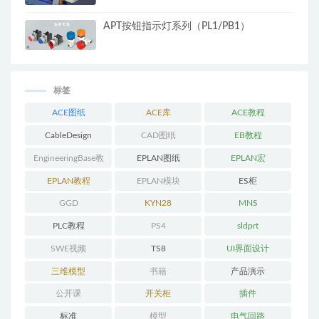
APT按钮指示灯系列（PL1/PB1）
标签
ACE图纸
ACE库
ACE教程
CableDesign
CAD图纸
EB教程
EngineeringBase教
EPLAN图纸
EPLAN宏
程
EPLAN教程
EPLAN模块
ES柜
GGD
KYN28
MNS
PLC教程
PS4
sldprt
SWE视频
TS8
UI界面设计
三维模型
书籍
产品演示
公开课
开关柜
插件
标准
模型
电气回路