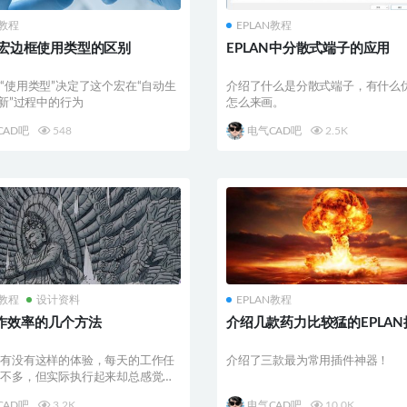
N教程
EPLAN教程
AN宏边框使用类型的区别
EPLAN中分散式端子的应用
“使用类型”决定了这个宏在“自动生
介绍了什么是分散式端子，有什么
更新”过程中的行为
怎么来画。
CAD吧
548
电气CAD吧
2.5K
N教程
设计资料
EPLAN教程
作效率的几个方法
介绍几款药力比较猛的EPLAN
你有没有这样的体验，每天的工作任
介绍了三款最为常用插件神器！
并不多，但实际执行起来却总感觉时
用
CAD吧
3.2K
电气CAD吧
10.0K