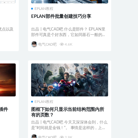
EPLAN教程
EPLAN部件批量创建技巧分享
优点以及
出品丨电气CAD吧 什么是部件？ EPLAN里
部件可真是个好东西，它如同基石一般的存
在，为工...
电气CAD吧
4.6K
EPLAN教程
插件
图框下如何只显示当前结构范围内所
有的页数？
出品丨电气CAD吧 今天又深深体会到，什么
是“时间就是金钱！”。 事情是这样的，上午
的时候，...
电气CAD吧
2.9K