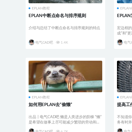
EPLAN教程
EPLA
EPLAN中断点命名与排序规则
EPL
介绍与总结了中断点命名与排序规则的特点
宏边框的
成”和“
电气CAD吧
1.4K
电气
EPLAN教程
EPLA
如何用EPLAN去“偷懒”
提高工
出品丨电气CAD吧 懒是人类进步的阶梯 “懒”
不知道
是希望在做事上尽可能减少繁琐的劳动和时
务有时
间消耗，...
间不够
电气CAD吧
6.7K
电气