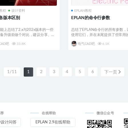
N教程
设计资料
EPLAN教程
N各版本区别
EPLAN的命令行参数
能上总结了2.x与202x版本的一些
总结了EPLAN命令行的所有参数，
以备升级前做个对比，建议分享、收
使用它们，并在末尾提供了些常用
操作和参数例...
CAD吧
33.8K
电气CAD吧
6.1K
1/11
1
2
3
4
5
6
下一页
推荐
在线帮助
微信公众号
D设计问答
EPLAN 2.9在线帮助