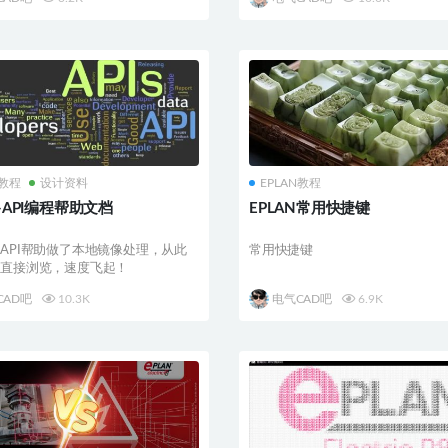
N教程
设计资料
EPLAN教程
N-API编程帮助文档
EPLAN常用快捷键
API帮助做了本地镜像处理，从此
常用快捷键
能直接浏览，速度飞起！
CAD吧
10.3K
电气CAD吧
6.9K