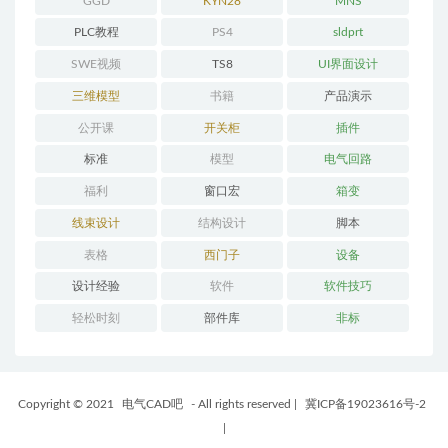
GGD
KYN28
MNS
PLC教程
PS4
sldprt
SWE视频
TS8
UI界面设计
三维模型
书籍
产品演示
公开课
开关柜
插件
标准
模型
电气回路
福利
窗口宏
箱变
线束设计
结构设计
脚本
表格
西门子
设备
设计经验
软件
软件技巧
轻松时刻
部件库
非标
Copyright © 2021
电气CAD吧
- All rights reserved
|
冀ICP备19023616号-2
|