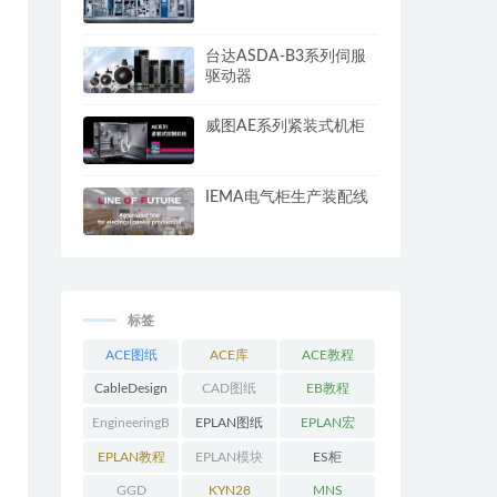
台达ASDA-B3系列伺服
驱动器
威图AE系列紧装式机柜
IEMA电气柜生产装配线
标签
ACE图纸
ACE库
ACE教程
CableDesign
CAD图纸
EB教程
EngineeringB
EPLAN图纸
EPLAN宏
ase教程
EPLAN教程
EPLAN模块
ES柜
GGD
KYN28
MNS