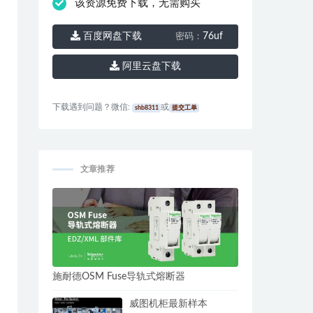
该资源免费下载，无需购买
百度网盘下载
76uf
密码：
阿里云盘下载
下载遇到问题？微信:
或
shb8311
提交工单
文章推荐
施耐德OSM Fuse导轨式熔断器
威图机柜最新样本