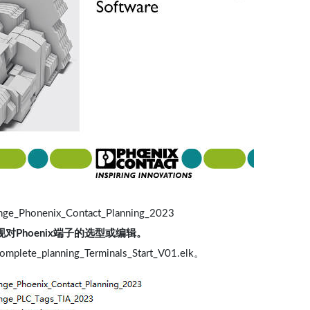
Phonenix_Contact_Planning_2023
实现对Phoenix端子的选型或编辑。
lete_planning_Terminals_Start_V01.elk。