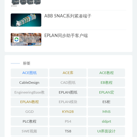
ABB SNAC系列紧凑端子
EPLAN同步助手客户端
标签
ACE图纸
ACE库
ACE教程
CableDesign
CAD图纸
EB教程
EngineeringBase教
EPLAN图纸
EPLAN宏
程
EPLAN教程
EPLAN模块
ES柜
GGD
KYN28
MNS
PLC教程
PS4
sldprt
SWE视频
TS8
UI界面设计