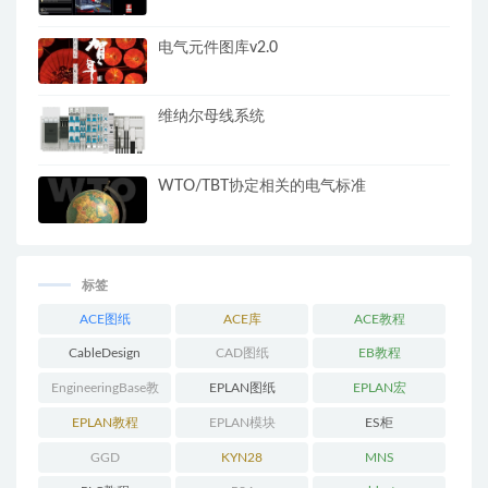
电气元件图库v2.0
维纳尔母线系统
WTO/TBT协定相关的电气标准
标签
ACE图纸
ACE库
ACE教程
CableDesign
CAD图纸
EB教程
EngineeringBase教
EPLAN图纸
EPLAN宏
程
EPLAN教程
EPLAN模块
ES柜
GGD
KYN28
MNS