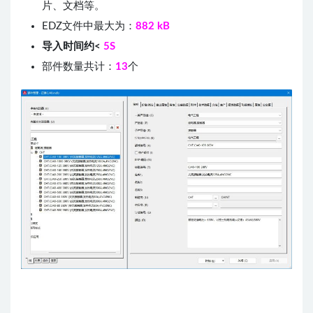
片、文档等。
EDZ文件中最大为：
882 k
B
导入时间约<
5S
部件数量共计：
13
个