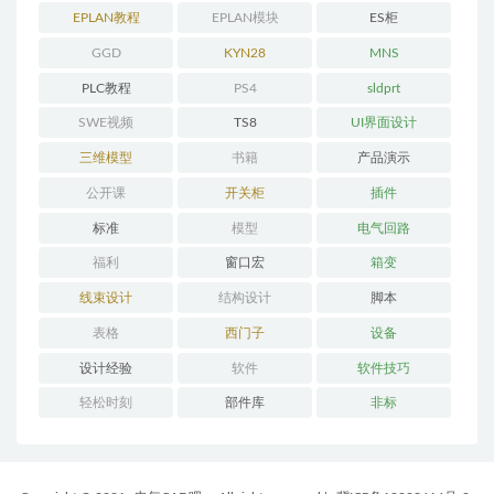
程
EPLAN教程
EPLAN模块
ES柜
GGD
KYN28
MNS
PLC教程
PS4
sldprt
SWE视频
TS8
UI界面设计
三维模型
书籍
产品演示
公开课
开关柜
插件
标准
模型
电气回路
福利
窗口宏
箱变
线束设计
结构设计
脚本
表格
西门子
设备
设计经验
软件
软件技巧
轻松时刻
部件库
非标