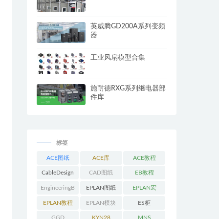
英威腾GD200A系列变频
器
工业风扇模型合集
施耐德RXG系列继电器部
件库
标签
ACE图纸
ACE库
ACE教程
CableDesign
CAD图纸
EB教程
EngineeringB
EPLAN图纸
EPLAN宏
ase教程
EPLAN教程
EPLAN模块
ES柜
GGD
KYN28
MNS