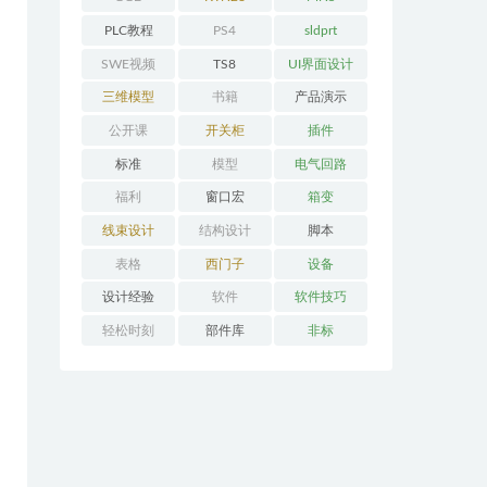
PLC教程
PS4
sldprt
SWE视频
TS8
UI界面设计
三维模型
书籍
产品演示
公开课
开关柜
插件
标准
模型
电气回路
福利
窗口宏
箱变
线束设计
结构设计
脚本
表格
西门子
设备
设计经验
软件
软件技巧
轻松时刻
部件库
非标