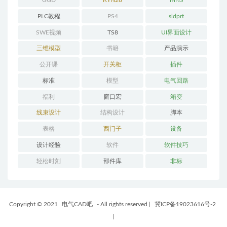
GGD
KYN28
MNS
PLC教程
PS4
sldprt
SWE视频
TS8
UI界面设计
三维模型
书籍
产品演示
公开课
开关柜
插件
标准
模型
电气回路
福利
窗口宏
箱变
线束设计
结构设计
脚本
表格
西门子
设备
设计经验
软件
软件技巧
轻松时刻
部件库
非标
Copyright © 2021
电气CAD吧
- All rights reserved
|
冀ICP备19023616号-2
|