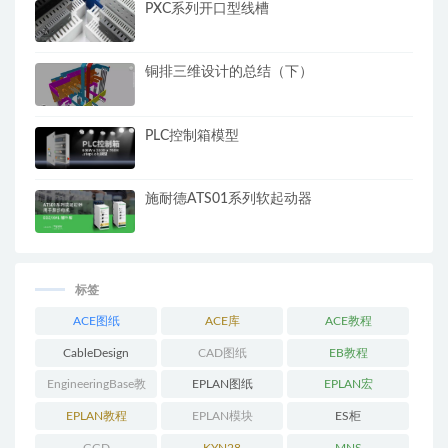
PXC系列开口型线槽
铜排三维设计的总结（下）
PLC控制箱模型
施耐德ATS01系列软起动器
标签
ACE图纸
ACE库
ACE教程
CableDesign
CAD图纸
EB教程
EngineeringBase教
EPLAN图纸
EPLAN宏
程
EPLAN教程
EPLAN模块
ES柜