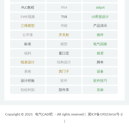
PLC教程
PS4
sldprt
SWE视频
TS8
UI界面设计
三维模型
书籍
产品演示
公开课
开关柜
插件
标准
模型
电气回路
福利
窗口宏
箱变
线束设计
结构设计
脚本
表格
西门子
设备
设计经验
软件
软件技巧
轻松时刻
部件库
非标
Copyright © 2021
电气CAD吧
- All rights reserved
|
冀ICP备19023616号-2
|