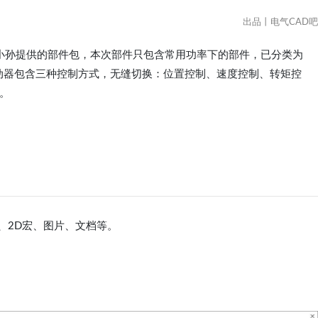
出品丨电气CAD吧
控小孙提供的部件包，本次部件只包含常用功率下的部件，已分类为
。伺服驱动器包含三种控制方式，无缝切换：位置控制、速度控制、转矩控
。
、2D宏、图片、文档等。