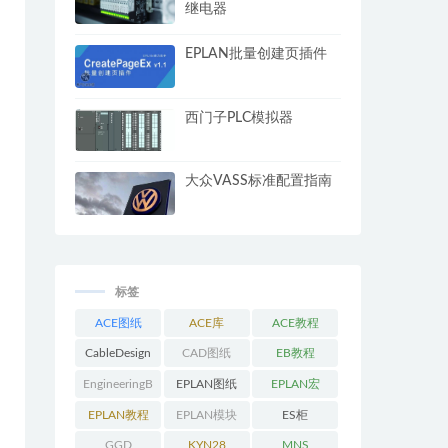
继电器
EPLAN批量创建页插件
西门子PLC模拟器
大众VASS标准配置指南
标签
ACE图纸
ACE库
ACE教程
CableDesign
CAD图纸
EB教程
EngineeringB
EPLAN图纸
EPLAN宏
ase教程
EPLAN教程
EPLAN模块
ES柜
GGD
KYN28
MNS