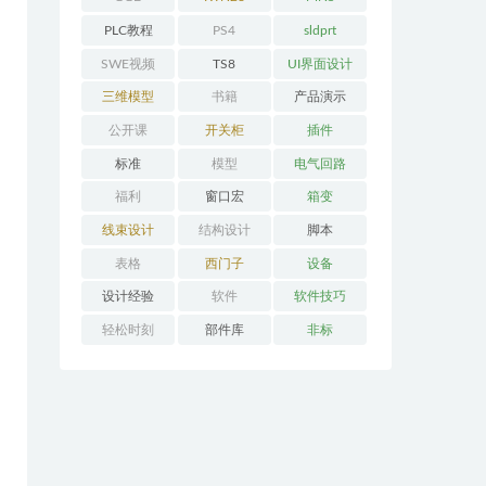
PLC教程
PS4
sldprt
SWE视频
TS8
UI界面设计
三维模型
书籍
产品演示
公开课
开关柜
插件
标准
模型
电气回路
福利
窗口宏
箱变
线束设计
结构设计
脚本
表格
西门子
设备
设计经验
软件
软件技巧
轻松时刻
部件库
非标