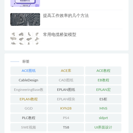
提高工作效率的几个方法
常用电缆桥架模型
标签
ACE图纸
ACE库
ACE教程
CableDesign
CAD图纸
EB教程
EngineeringBase教
EPLAN图纸
EPLAN宏
程
EPLAN教程
EPLAN模块
ES柜
GGD
KYN28
MNS
PLC教程
PS4
sldprt
SWE视频
TS8
UI界面设计