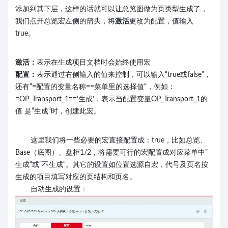
添加到其下层，这样的话就可以让总览图做为页类型生成了，
我们点开总览宏左侧的箭头，将
激活
更改为配置，值输入
true。
激活：
表示在生成项目文档时会始终使用宏
配置：
表示通过右侧输入的值来控制，可以输入“true或false”，
还有”=配置的变量名称==菜单里的选择值“，例如：
=OP_Transport_1==’生成’，表示当配置变量OP_Transport_1的
值 是”生成“时，创建此宏。
这里我们将一些必要的宏直接配置成：true，比如总览、
Base（底图）、盘柜1/2，将需要可行的宏配置成对应菜单中”
生成“或”不生成“。其它的设置如位置选源自宏，代号及页名按
生成的项目填写对应的页结构和页名。
自动生成的设置：