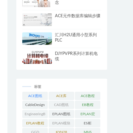
念
ACE元件数据库编辑步骤
汇川H2U通用小型系列
PLC
DJYPVPR系列计算机电
缆
标签
ACE图纸
ACE库
ACE教程
CableDesign
CAD图纸
EB教程
EngineeringB
EPLAN图纸
EPLAN宏
ase教程
EPLAN教程
EPLAN模块
ES柜
GGD
KYN28
MNS