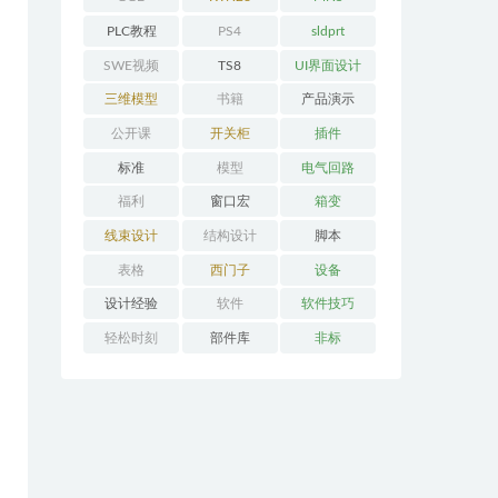
PLC教程
PS4
sldprt
SWE视频
TS8
UI界面设计
三维模型
书籍
产品演示
公开课
开关柜
插件
标准
模型
电气回路
福利
窗口宏
箱变
线束设计
结构设计
脚本
表格
西门子
设备
设计经验
软件
软件技巧
轻松时刻
部件库
非标