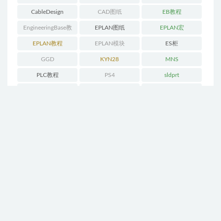
CableDesign
CAD图纸
EB教程
EngineeringBase教
EPLAN图纸
EPLAN宏
程
EPLAN教程
EPLAN模块
ES柜
GGD
KYN28
MNS
PLC教程
PS4
sldprt
SWE视频
TS8
UI界面设计
三维模型
书籍
产品演示
公开课
开关柜
插件
标准
模型
电气回路
福利
窗口宏
箱变
线束设计
结构设计
脚本
表格
西门子
设备
设计经验
软件
软件技巧
轻松时刻
部件库
非标