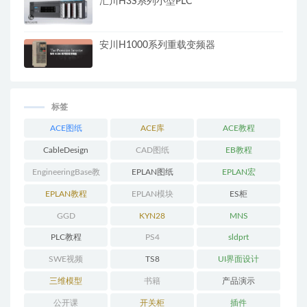
汇川H3S系列小型PLC
安川H1000系列重载变频器
标签
ACE图纸
ACE库
ACE教程
CableDesign
CAD图纸
EB教程
EngineeringBase教
EPLAN图纸
EPLAN宏
程
EPLAN教程
EPLAN模块
ES柜
GGD
KYN28
MNS
PLC教程
PS4
sldprt
SWE视频
TS8
UI界面设计
三维模型
书籍
产品演示
公开课
开关柜
插件