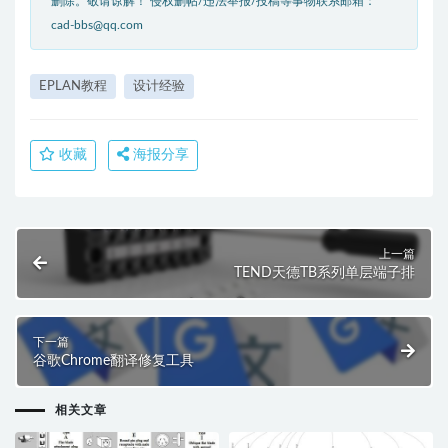
删除。敬请谅解！ 侵权删帖/违法举报/投稿等事物联系邮箱：
cad-bbs@qq.com
EPLAN教程
设计经验
收藏
海报分享
上一篇
TEND天德TB系列单层端子排
下一篇
谷歌Chrome翻译修复工具
相关文章