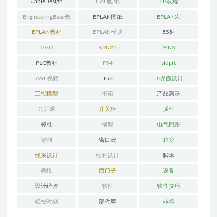
CableDesign
CAD图纸
EB教程
EngineeringBase教
EPLAN图纸
EPLAN宏
程
EPLAN教程
EPLAN模块
ES柜
GGD
KYN28
MNS
PLC教程
PS4
sldprt
SWE视频
TS8
UI界面设计
三维模型
书籍
产品演示
公开课
开关柜
插件
标准
模型
电气回路
福利
窗口宏
箱变
线束设计
结构设计
脚本
表格
西门子
设备
设计经验
软件
软件技巧
轻松时刻
部件库
非标