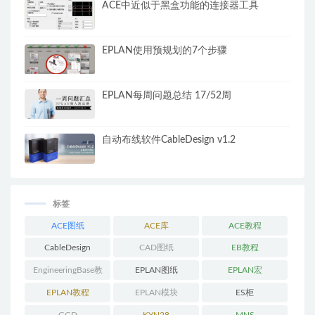
ACE中近似于黑盒功能的连接器工具
EPLAN使用预规划的7个步骤
EPLAN每周问题总结 17/52周
自动布线软件CableDesign v1.2
标签
ACE图纸
ACE库
ACE教程
CableDesign
CAD图纸
EB教程
EngineeringBase教
EPLAN图纸
EPLAN宏
程
EPLAN教程
EPLAN模块
ES柜
GGD
KYN28
MNS