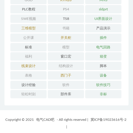
PLC教程
PS4
sldprt
SWE视频
TS8
UI界面设计
三维模型
书籍
产品演示
公开课
开关柜
插件
标准
模型
电气回路
福利
窗口宏
箱变
线束设计
结构设计
脚本
表格
西门子
设备
设计经验
软件
软件技巧
轻松时刻
部件库
非标
Copyright © 2021
电气CAD吧
- All rights reserved
|
冀ICP备19023616号-2
|