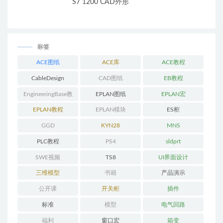
S7 1200 CAD外形
标签
ACE图纸
ACE库
ACE教程
CableDesign
CAD图纸
EB教程
EngineeringBase教
EPLAN图纸
EPLAN宏
程
EPLAN教程
EPLAN模块
ES柜
GGD
KYN28
MNS
PLC教程
PS4
sldprt
SWE视频
TS8
UI界面设计
三维模型
书籍
产品演示
公开课
开关柜
插件
标准
模型
电气回路
福利
窗口宏
箱变