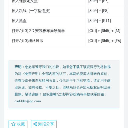
插入连接定义点
[Shift] + [F7]
插入跳线（十字型连接）
[Shift] + [F8]
插入黑盒
[Shift] + [F11]
打开/关闭 2D 安装板布局导航器
[Ctrl] + [Shift] + [M]
打开/关闭栅格显示
[Ctrl] + [Shift] + [F6]
声明：
您必须遵守我们的协议，如果您下载了该资源行为将被视
为对《免责声明》全部内容的认可，本网站资源大都来自原创，
也有少部分来自互联网收集，仅供用于学习和交流，请勿用于商
业用途。如有侵权、不妥之处，请联系站长并出示版权证明以便
删除。敬请谅解！ 侵权删帖/违法举报/投稿等事物联系邮箱：
cad-bbs@qq.com
收藏
海报分享