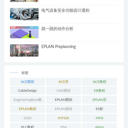
电气设备安全功能设计通则
跳一跳的动作分析
EPLAN Preplanning
标签
ACE图纸
ACE库
ACE教程
CableDesign
CAD图纸
EB教程
EngineeringBase教
EPLAN图纸
EPLAN宏
程
EPLAN教程
EPLAN模块
ES柜
GGD
KYN28
MNS
PLC教程
PS4
sldprt