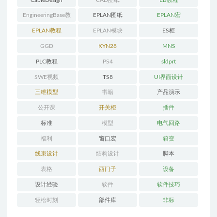
EngineeringBase教
EPLAN图纸
EPLAN宏
程
EPLAN教程
EPLAN模块
ES柜
GGD
KYN28
MNS
PLC教程
PS4
sldprt
SWE视频
TS8
UI界面设计
三维模型
书籍
产品演示
公开课
开关柜
插件
标准
模型
电气回路
福利
窗口宏
箱变
线束设计
结构设计
脚本
表格
西门子
设备
设计经验
软件
软件技巧
轻松时刻
部件库
非标