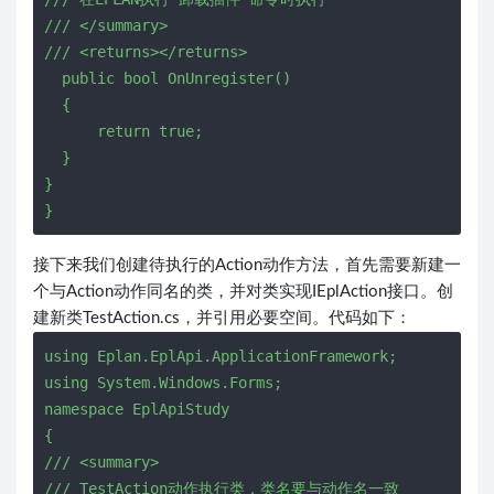
/
/
/
<
/
s
u
m
m
a
r
y
>
/
/
/
<
r
e
t
u
r
n
s
>
<
/
r
e
t
u
r
n
s
>
p
u
b
l
i
c
b
o
o
l
O
n
U
n
r
e
g
i
s
t
e
r
(
)
{
r
e
t
u
r
n
t
r
u
e
;
}
}
}
接下来我们创建待执行的Action动作方法，首先需要新建一
个与Action动作同名的类，并对类实现IEplAction接口。创
建新类TestAction.cs，并引用必要空间。代码如下：
u
s
i
n
g
E
p
l
a
n
.
E
p
l
A
p
i
.
A
p
p
l
i
c
a
t
i
o
n
F
r
a
m
e
w
o
r
k
;
u
s
i
n
g
S
y
s
t
e
m
.
W
i
n
d
o
w
s
.
F
o
r
m
s
;
n
a
m
e
s
p
a
c
e
E
p
l
A
p
i
S
t
u
d
y
{
/
/
/
<
s
u
m
m
a
r
y
>
/
/
/
T
e
s
t
A
c
t
i
o
n
动
作
执
行
类
，
类
名
要
与
动
作
名
一
致