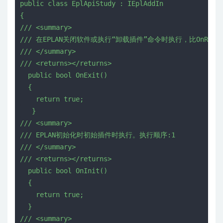
p
u
b
l
i
c
c
l
a
s
s
E
p
l
A
p
i
S
t
u
d
y
:
I
E
p
l
A
d
d
I
n
{
/
/
/
<
s
u
m
m
a
r
y
>
/
/
/
在
E
P
L
A
N
关
闭
软
件
或
执
行
“
卸
载
插
件
”
命
令
时
执
行
，
比
O
n
R
e
g
i
/
/
/
<
/
s
u
m
m
a
r
y
>
/
/
/
<
r
e
t
u
r
n
s
>
<
/
r
e
t
u
r
n
s
>
p
u
b
l
i
c
b
o
o
l
O
n
E
x
i
t
(
)
{
r
e
t
u
r
n
t
r
u
e
;
}
/
/
/
<
s
u
m
m
a
r
y
>
/
/
/
E
P
L
A
N
初
始
化
时
初
始
插
件
时
执
行
。
执
行
顺
序
:
1
/
/
/
<
/
s
u
m
m
a
r
y
>
/
/
/
<
r
e
t
u
r
n
s
>
<
/
r
e
t
u
r
n
s
>
p
u
b
l
i
c
b
o
o
l
O
n
I
n
i
t
(
)
{
r
e
t
u
r
n
t
r
u
e
;
}
/
/
/
<
s
u
m
m
a
r
y
>