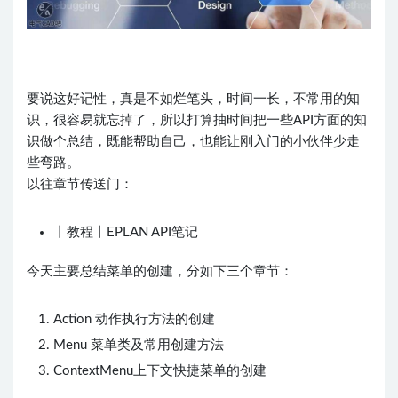
要说这好记性，真是不如烂笔头，时间一长，不常用的知
识，很容易就忘掉了，所以打算抽时间把一些API方面的知
识做个总结，既能帮助自己，也能让刚入门的小伙伴少走
些弯路。
以往章节传送门：
丨
教
程
丨
E
P
L
A
N
A
P
I
笔
记
今天主要总结菜单的创建，分如下三个章节：
Action 动作执行方法的创建
Menu 菜单类及常用创建方法
ContextMenu上下文快捷菜单的创建