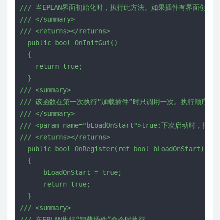
/
/
/
当
E
P
L
A
N
界
面
初
始
化
时
，
执
行
此
方
法
。
如
果
插
件
有
界
面
创
建
，
/
/
/
<
/
s
u
m
m
a
r
y
>
/
/
/
<
r
e
t
u
r
n
s
>
<
/
r
e
t
u
r
n
s
>
p
u
b
l
i
c
b
o
o
l
O
n
I
n
i
t
G
u
i
(
)
{
r
e
t
u
r
n
t
r
u
e
;
}
/
/
/
<
s
u
m
m
a
r
y
>
/
/
/
该
函
数
在
第
一
次
执
行
“
加
载
插
件
”
时
只
调
用
一
次
。
执
行
顺
序
:
0
/
/
/
<
/
s
u
m
m
a
r
y
>
/
/
/
<
p
a
r
a
m
n
a
m
e
=
"
b
L
o
a
d
O
n
S
t
a
r
t
"
>
t
r
u
e
:
下
次
启
动
时
，
插
件
/
/
/
<
r
e
t
u
r
n
s
>
<
/
r
e
t
u
r
n
s
>
p
u
b
l
i
c
b
o
o
l
O
n
R
e
g
i
s
t
e
r
(
r
e
f
b
o
o
l
b
L
o
a
d
O
n
S
t
a
r
t
)
{
b
L
o
a
d
O
n
S
t
a
r
t
=
t
r
u
e
;
r
e
t
u
r
n
t
r
u
e
;
}
/
/
/
<
s
u
m
m
a
r
y
>
/
/
/
在
E
P
L
A
N
执
行
“
卸
载
插
件
”
命
令
时
执
行