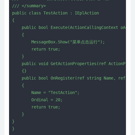
/
/
/
<
/
s
u
m
m
a
r
y
>
p
u
b
l
i
c
c
l
a
s
s
T
e
s
t
A
c
t
i
o
n
:
I
E
p
l
A
c
t
i
o
n
{
p
u
b
l
i
c
b
o
o
l
E
x
e
c
u
t
e
(
A
c
t
i
o
n
C
a
l
l
i
n
g
C
o
n
t
e
x
t
o
A
c
t
i
o
{
M
e
s
s
a
g
e
B
o
x
.
S
h
o
w
(
"
菜
单
点
击
运
行
"
)
;
r
e
t
u
r
n
t
r
u
e
;
}
p
u
b
l
i
c
v
o
i
d
G
e
t
A
c
t
i
o
n
P
r
o
p
e
r
t
i
e
s
(
r
e
f
A
c
t
i
o
n
P
r
o
p
e
{
}
p
u
b
l
i
c
b
o
o
l
O
n
R
e
g
i
s
t
e
r
(
r
e
f
s
t
r
i
n
g
N
a
m
e
,
r
e
f
i
n
t
{
N
a
m
e
=
"
T
e
s
t
A
c
t
i
o
n
"
;
O
r
d
i
n
a
l
=
2
0
;
r
e
t
u
r
n
t
r
u
e
;
}
}
}