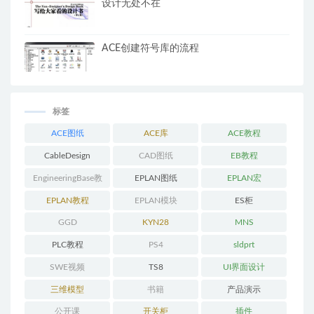
设计无处不在
ACE创建符号库的流程
标签
ACE图纸
ACE库
ACE教程
CableDesign
CAD图纸
EB教程
EngineeringBase教
EPLAN图纸
EPLAN宏
程
EPLAN教程
EPLAN模块
ES柜
GGD
KYN28
MNS
PLC教程
PS4
sldprt
SWE视频
TS8
UI界面设计
三维模型
书籍
产品演示
公开课
开关柜
插件