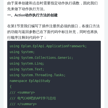
由于菜单创建和点击时需要指定动作执行函数，因此我们
先来做下动作执行方法。
一、Action动作执行方法的创建
在第1节里我们编写了插件注册所必须的接口，各接口方法
的功能与返回参数已在下面代码中标注补充，同时也将执
行顺序注释到代码中了：
u
s
i
n
g
E
p
l
a
n
.
E
p
l
A
p
i
.
A
p
p
l
i
c
a
t
i
o
n
F
r
a
m
e
w
o
r
k
u
s
i
n
g
S
y
s
t
e
m
;
u
s
i
n
g
S
y
s
t
e
m
.
C
o
l
l
e
c
t
i
o
n
s
.
G
e
n
e
r
i
c
u
s
i
n
g
S
y
s
t
e
m
.
L
i
n
q
;
u
s
i
n
g
S
y
s
t
e
m
.
T
e
x
t
;
u
s
i
n
g
S
y
s
t
e
m
.
T
h
r
e
a
d
i
n
g
.
T
a
s
k
s
;
n
a
m
e
s
p
a
c
e
E
p
l
A
p
i
S
t
u
d
y
{
/
/
/
<
s
u
m
m
a
r
y
>
/
/
/
电
气
C
A
D
吧
的
A
P
I
学
习
总
结
/
/
/
<
/
s
u
m
m
a
r
y
>