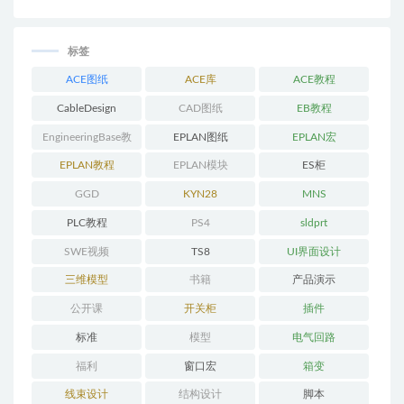
标签
ACE图纸
ACE库
ACE教程
CableDesign
CAD图纸
EB教程
EngineeringBase教
EPLAN图纸
EPLAN宏
程
EPLAN教程
EPLAN模块
ES柜
GGD
KYN28
MNS
PLC教程
PS4
sldprt
SWE视频
TS8
UI界面设计
三维模型
书籍
产品演示
公开课
开关柜
插件
标准
模型
电气回路
福利
窗口宏
箱变
线束设计
结构设计
脚本