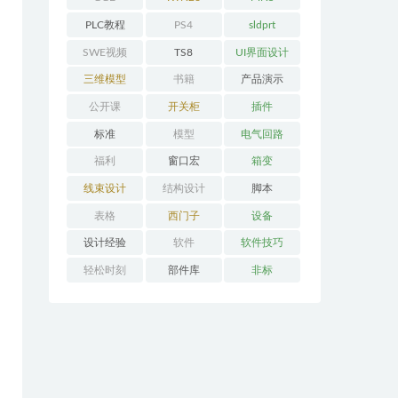
PLC教程
PS4
sldprt
SWE视频
TS8
UI界面设计
三维模型
书籍
产品演示
公开课
开关柜
插件
标准
模型
电气回路
福利
窗口宏
箱变
线束设计
结构设计
脚本
表格
西门子
设备
设计经验
软件
软件技巧
轻松时刻
部件库
非标