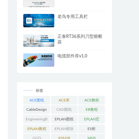
老鸟专用工具栏
正泰RT36系列刀型熔断
器
电缆部件库v1.0
标签
ACE图纸
ACE库
ACE教程
CableDesign
CAD图纸
EB教程
EngineeringB
EPLAN图纸
EPLAN宏
ase教程
EPLAN教程
EPLAN模块
ES柜
GGD
KYN28
MNS