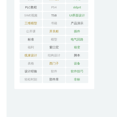
PLC教程
PS4
sldprt
SWE视频
TS8
UI界面设计
三维模型
书籍
产品演示
公开课
开关柜
插件
标准
模型
电气回路
福利
窗口宏
箱变
线束设计
结构设计
脚本
表格
西门子
设备
设计经验
软件
软件技巧
轻松时刻
部件库
非标