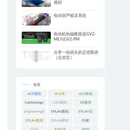
规则
电动葫芦输送系统
电动机热磁断路器GV2-
ME与GV2-PM
分享一份插头的总览图表
（总览宏）
标签
ACE图纸
ACE库
ACE教程
CableDesign
CAD图纸
EB教程
EngineeringB
EPLAN图纸
EPLAN宏
ase教程
EPLAN教程
EPLAN模块
ES柜
GGD
KYN28
MNS