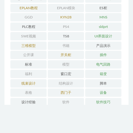
程
EPLAN教程
EPLAN模块
ES柜
GGD
KYN28
MNS
PLC教程
PS4
sldprt
SWE视频
TS8
UI界面设计
三维模型
书籍
产品演示
公开课
开关柜
插件
标准
模型
电气回路
福利
窗口宏
箱变
线束设计
结构设计
脚本
表格
西门子
设备
设计经验
软件
软件技巧
轻松时刻
部件库
非标