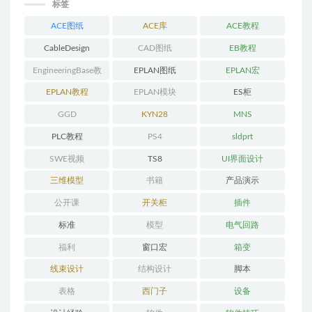
标签
ACE图纸
ACE库
ACE教程
CableDesign
CAD图纸
EB教程
EngineeringBase教
EPLAN图纸
EPLAN宏
程
EPLAN教程
EPLAN模块
ES柜
GGD
KYN28
MNS
PLC教程
PS4
sldprt
SWE视频
TS8
UI界面设计
三维模型
书籍
产品演示
公开课
开关柜
插件
标准
模型
电气回路
福利
窗口宏
箱变
线束设计
结构设计
脚本
表格
西门子
设备