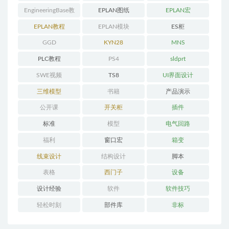
EngineeringBase教
EPLAN图纸
EPLAN宏
程
EPLAN教程
EPLAN模块
ES柜
GGD
KYN28
MNS
PLC教程
PS4
sldprt
SWE视频
TS8
UI界面设计
三维模型
书籍
产品演示
公开课
开关柜
插件
标准
模型
电气回路
福利
窗口宏
箱变
线束设计
结构设计
脚本
表格
西门子
设备
设计经验
软件
软件技巧
轻松时刻
部件库
非标