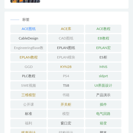
标签
ACE图纸
ACE库
ACE教程
CableDesign
CAD图纸
EB教程
EngineeringBase教
EPLAN图纸
EPLAN宏
程
EPLAN教程
EPLAN模块
ES柜
GGD
KYN28
MNS
PLC教程
PS4
sldprt
SWE视频
TS8
UI界面设计
三维模型
书籍
产品演示
公开课
开关柜
插件
标准
模型
电气回路
福利
窗口宏
箱变
线束设计
结构设计
脚本