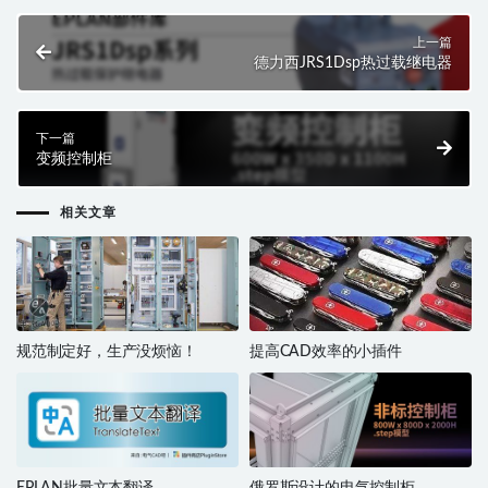
上一篇
德力西JRS1Dsp热过载继电器
下一篇
变频控制柜
相关文章
规范制定好，生产没烦恼！
提高CAD效率的小插件