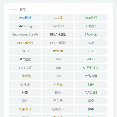
标签
ACE图纸
ACE库
ACE教程
CableDesign
CAD图纸
EB教程
EngineeringBase教
EPLAN图纸
EPLAN宏
程
EPLAN教程
EPLAN模块
ES柜
GGD
KYN28
MNS
PLC教程
PS4
sldprt
SWE视频
TS8
UI界面设计
三维模型
书籍
产品演示
公开课
开关柜
插件
标准
模型
电气回路
福利
窗口宏
箱变
线束设计
结构设计
脚本