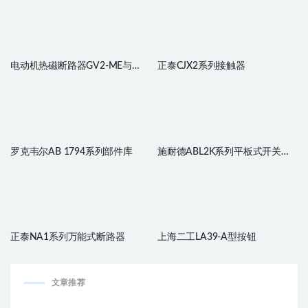
电动机热磁断路器GV2-ME与
正泰CJX2系列接触器
GV2-PM
罗克韦尔AB 1794系列部件库
施耐德ABL2K系列平板式开关电
源
正泰NA1系列万能式断路器
上海二工LA39-A型按钮
文章推荐