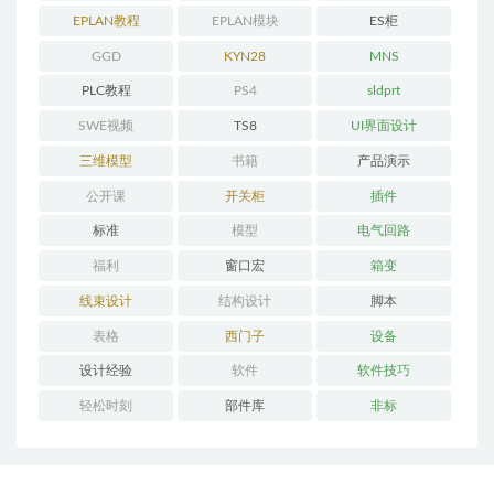
程
EPLAN教程
EPLAN模块
ES柜
GGD
KYN28
MNS
PLC教程
PS4
sldprt
SWE视频
TS8
UI界面设计
三维模型
书籍
产品演示
公开课
开关柜
插件
标准
模型
电气回路
福利
窗口宏
箱变
线束设计
结构设计
脚本
表格
西门子
设备
设计经验
软件
软件技巧
轻松时刻
部件库
非标