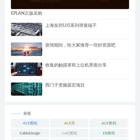
EPLAN正版采购
上海友邦UJ5系列弹簧端子
疫情期间，给大家推荐一些好资源吧
收集的触摸屏和上位机界面分享
西门子变频器宏项目
标签
ACE图纸
ACE库
ACE教程
CableDesign
CAD图纸
EB教程