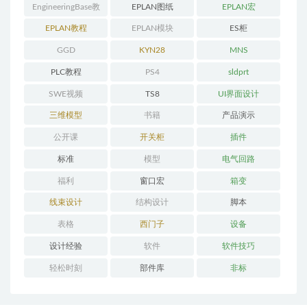
EngineeringBase教
EPLAN图纸
EPLAN宏
程
EPLAN教程
EPLAN模块
ES柜
GGD
KYN28
MNS
PLC教程
PS4
sldprt
SWE视频
TS8
UI界面设计
三维模型
书籍
产品演示
公开课
开关柜
插件
标准
模型
电气回路
福利
窗口宏
箱变
线束设计
结构设计
脚本
表格
西门子
设备
设计经验
软件
软件技巧
轻松时刻
部件库
非标