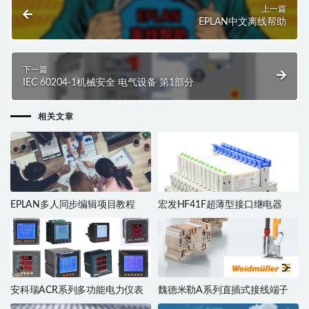
上一篇
EPLAN中文离线帮助
下一篇
IEC 60204-1机械安全 电气设备 第1部分
相关文章
EPLAN多人同步编辑项目教程
宏发HF41F超薄型接口继电器
安科瑞ACR系列多功能电力仪表
魏德米勒A系列直插式接线端子​