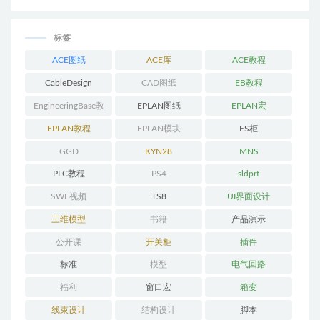
标签
ACE图纸
ACE库
ACE教程
CableDesign
CAD图纸
EB教程
EngineeringBase教
EPLAN图纸
EPLAN宏
程
EPLAN教程
EPLAN模块
ES柜
GGD
KYN28
MNS
PLC教程
PS4
sldprt
SWE视频
TS8
UI界面设计
三维模型
书籍
产品演示
公开课
开关柜
插件
标准
模型
电气回路
福利
窗口宏
箱变
线束设计
结构设计
脚本