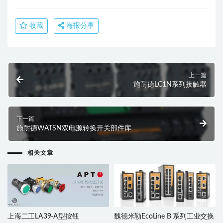
收藏
海报分享
上一篇
施耐德LC1N系列接触器
下一篇
施耐德WATSN双电源转换开关部件库
相关文章
上海二工LA39-A型按钮
魏德米勒EcoLine B 系列工业交换