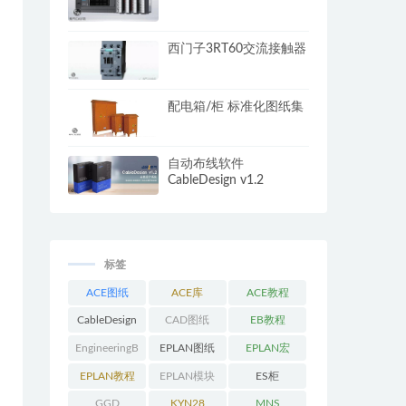
西门子3RT60交流接触器
配电箱/柜 标准化图纸集
自动布线软件
CableDesign v1.2
标签
ACE图纸
ACE库
ACE教程
CableDesign
CAD图纸
EB教程
EngineeringB
EPLAN图纸
EPLAN宏
ase教程
EPLAN教程
EPLAN模块
ES柜
GGD
KYN28
MNS