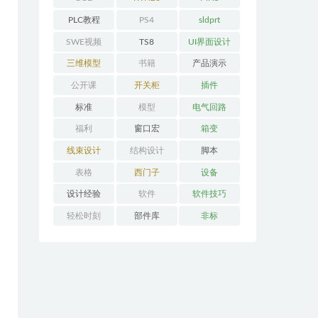
PLC教程
PS4
sldprt
SWE视频
TS8
UI界面设计
三维模型
书籍
产品演示
公开课
开关柜
插件
标准
模型
电气回路
福利
窗口宏
箱变
线束设计
结构设计
脚本
表格
西门子
设备
设计经验
软件
软件技巧
轻松时刻
部件库
非标