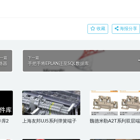
收藏
海报分享
一篇
下一篇
路器
手把手将EPLAN迁至SQL数据库
件库2
上海友邦UJ5系列弹簧端子
魏德米勒A2T系列双层