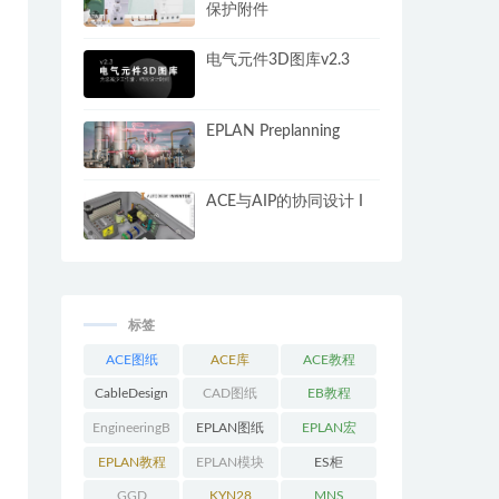
保护附件
电气元件3D图库v2.3
EPLAN Preplanning
ACE与AIP的协同设计 I
标签
ACE图纸
ACE库
ACE教程
CableDesign
CAD图纸
EB教程
EngineeringB
EPLAN图纸
EPLAN宏
ase教程
EPLAN教程
EPLAN模块
ES柜
GGD
KYN28
MNS