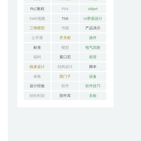
PLC教程
PS4
sldprt
SWE视频
TS8
UI界面设计
三维模型
书籍
产品演示
公开课
开关柜
插件
标准
模型
电气回路
福利
窗口宏
箱变
线束设计
结构设计
脚本
表格
西门子
设备
设计经验
软件
软件技巧
轻松时刻
部件库
非标