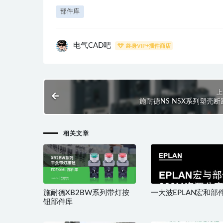
部件库
电气CAD吧
终身VIP+插件商店
上
施耐德NS NSX系列塑壳断
相关文章
施耐德XB2BW系列带灯按
一大波EPLAN宏和部
钮部件库