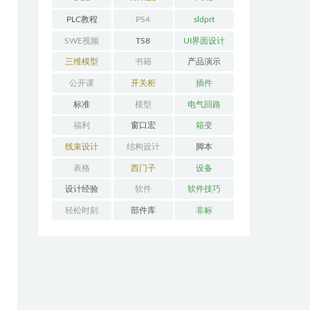
PLC教程
PS4
sldprt
SWE视频
TS8
UI界面设计
三维模型
书籍
产品演示
公开课
开关柜
插件
标准
模型
电气回路
福利
窗口宏
箱变
线束设计
结构设计
脚本
表格
西门子
设备
设计经验
软件
软件技巧
轻松时刻
部件库
非标