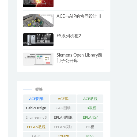
ACE与AIP的协同设计 II
ES系列机柜2
Siemens Open Library西
门子公开库
标签
ACE图纸
ACE库
ACE教程
CableDesign
CAD图纸
EB教程
EngineeringB
EPLAN图纸
EPLAN宏
ase教程
EPLAN教程
EPLAN模块
ES柜
GGD
KYN28
MNS