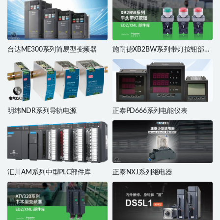
台达ME300系列简易型变频器
施耐德XB2BW系列带灯按钮部件
库
明纬NDR系列导轨电源
正泰PD666系列电能仪表
汇川AM系列中型PLC部件库
正泰NXJ系列继电器