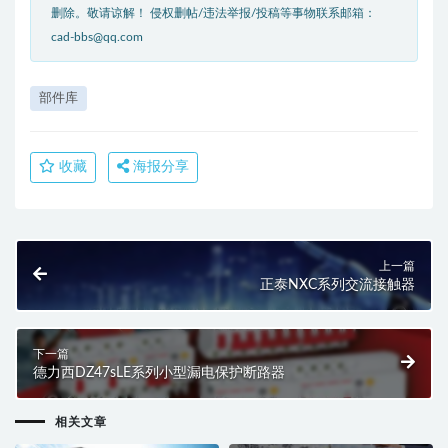
删除。敬请谅解！ 侵权删帖/违法举报/投稿等事物联系邮箱：
cad-bbs@qq.com
部件库
收藏
海报分享
上一篇
正泰NXC系列交流接触器
下一篇
德力西DZ47sLE系列小型漏电保护断路器
相关文章