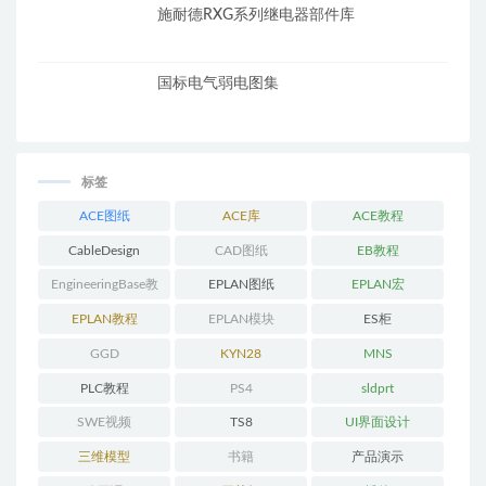
施耐德RXG系列继电器部件库
国标电气弱电图集
标签
ACE图纸
ACE库
ACE教程
CableDesign
CAD图纸
EB教程
EngineeringBase教
EPLAN图纸
EPLAN宏
程
EPLAN教程
EPLAN模块
ES柜
GGD
KYN28
MNS
PLC教程
PS4
sldprt
SWE视频
TS8
UI界面设计
三维模型
书籍
产品演示