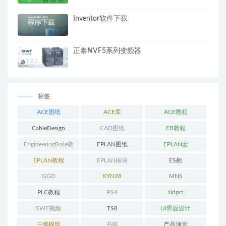
Inventor软件下载
正泰NVF5系列变频器
标签
ACE图纸
ACE库
ACE教程
CableDesign
CAD图纸
EB教程
EngineeringBase教
EPLAN图纸
EPLAN宏
程
EPLAN教程
EPLAN模块
ES柜
GGD
KYN28
MNS
PLC教程
PS4
sldprt
SWE视频
TS8
UI界面设计
三维模型
书籍
产品演示