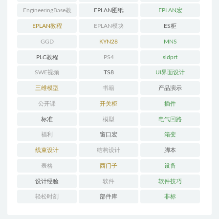
EngineeringBase教
EPLAN图纸
EPLAN宏
程
EPLAN教程
EPLAN模块
ES柜
GGD
KYN28
MNS
PLC教程
PS4
sldprt
SWE视频
TS8
UI界面设计
三维模型
书籍
产品演示
公开课
开关柜
插件
标准
模型
电气回路
福利
窗口宏
箱变
线束设计
结构设计
脚本
表格
西门子
设备
设计经验
软件
软件技巧
轻松时刻
部件库
非标