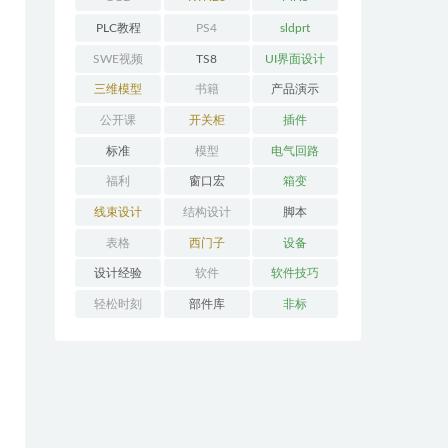
PLC教程
PS4
sldprt
SWE视频
TS8
UI界面设计
三维模型
书籍
产品演示
公开课
开关柜
插件
标准
模型
电气回路
福利
窗口宏
箱变
线束设计
结构设计
脚本
表格
西门子
设备
设计经验
软件
软件技巧
轻松时刻
部件库
非标