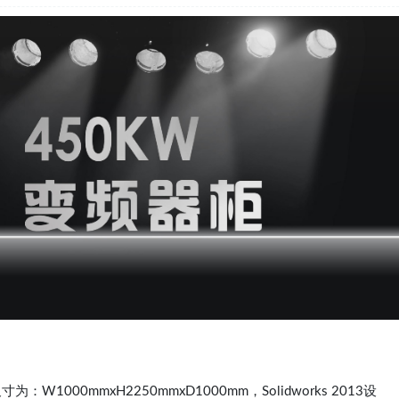
000mmxH2250mmxD1000mm，Solidworks 2013设