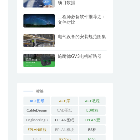
项目数据
工程师必备软件推荐之：
文件对比
电气设备的安装规范图集
施耐德GV3电机断路器
标签
ACE图纸
ACE库
ACE教程
CableDesign
CAD图纸
EB教程
EngineeringB
EPLAN图纸
EPLAN宏
ase教程
EPLAN教程
EPLAN模块
ES柜
GGD
KYN28
MNS