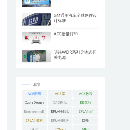
GM通用汽车全球硬件设
计标准
ACE批量打印
明纬WDR系列导轨式开
关电源
标签
ACE图纸
ACE库
ACE教程
CableDesign
CAD图纸
EB教程
EngineeringB
EPLAN图纸
EPLAN宏
ase教程
EPLAN教程
EPLAN模块
ES柜
GGD
KYN28
MNS