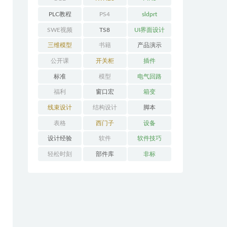
PLC教程
PS4
sldprt
SWE视频
TS8
UI界面设计
三维模型
书籍
产品演示
公开课
开关柜
插件
标准
模型
电气回路
福利
窗口宏
箱变
线束设计
结构设计
脚本
表格
西门子
设备
设计经验
软件
软件技巧
轻松时刻
部件库
非标