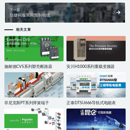
下一篇
信捷伺服常用预制电缆
相关文章
施耐德CVS系列塑壳断路器
安川H1000系列重载变频器
菲尼克斯PT系列弹簧端子
正泰DTSU666导轨式电能表