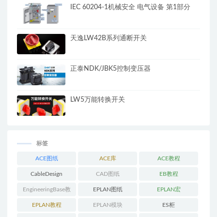
IEC 60204-1机械安全 电气设备 第1部分
天逸LW42B系列通断开关
正泰NDK/JBK5控制变压器
LW5万能转换开关
标签
ACE图纸
ACE库
ACE教程
CableDesign
CAD图纸
EB教程
EngineeringBase教
EPLAN图纸
EPLAN宏
程
EPLAN教程
EPLAN模块
ES柜