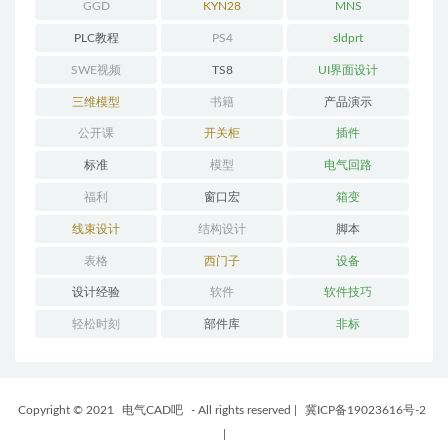
GGD
KYN28
MNS
PLC教程
PS4
sldprt
SWE视频
TS8
UI界面设计
三维模型
书籍
产品演示
公开课
开关柜
插件
标准
模型
电气回路
福利
窗口宏
箱变
线束设计
结构设计
脚本
表格
西门子
设备
设计经验
软件
软件技巧
轻松时刻
部件库
非标
Copyright © 2021
电气CAD吧
- All rights reserved
|
冀ICP备19023616号-2
|