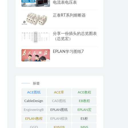
电流表电压表
正泰RT系列熔断器
分享一份插头的总览图表
（总览宏）
EPLAN学习图纸7
标签
ACE图纸
ACE库
ACE教程
CableDesign
CAD图纸
EB教程
EngineeringB
EPLAN图纸
EPLAN宏
ase教程
EPLAN教程
EPLAN模块
ES柜
GGD
KYN28
MNS