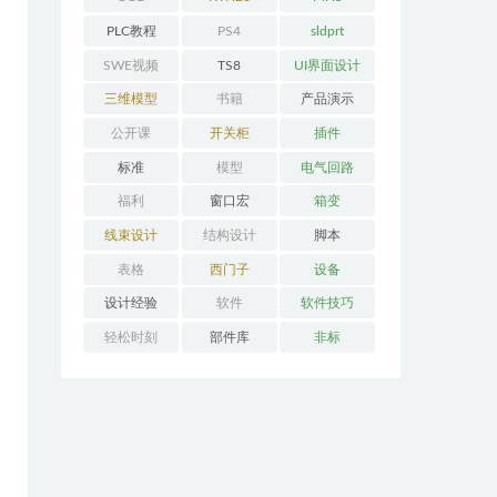
PLC教程
PS4
sldprt
SWE视频
TS8
UI界面设计
三维模型
书籍
产品演示
公开课
开关柜
插件
标准
模型
电气回路
福利
窗口宏
箱变
线束设计
结构设计
脚本
表格
西门子
设备
设计经验
软件
软件技巧
轻松时刻
部件库
非标