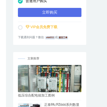
普通用户购买
立即购买
VIP会员免费下载
下载遇到问题？微信:
或
shb8311
提交工单
文章推荐
低压综合配电箱加工图例
正泰PA/PZ666系列数显