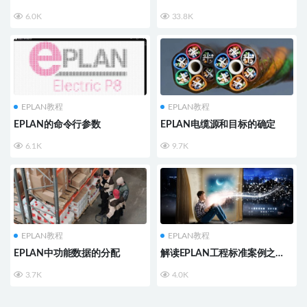
6.0K
33.8K
EPLAN教程
EPLAN教程
EPLAN的命令行参数
EPLAN电缆源和目标的确定
6.1K
9.7K
EPLAN教程
EPLAN教程
EPLAN中功能数据的分配
解读EPLAN工程标准案例之
二：与Phoenix选型软件的数据
3.7K
4.0K
交换