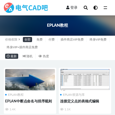
登录
全部
EPLAN教程
价格权限
全部
免费
付费
插件商店VIP免费
终身VIP免费
终身VIP+插件商店免费
最新
随机
热度
EPLAN教程
EPLAN资源与库
EPLAN中断点命名与排序规则
连接定义点的表格式编辑
1.4K
1.1K