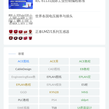
IEC 61131国际工业控制编程标准
世界各国电压频率与插头
正泰LMZJ1系列互感器
标签
ACE图纸
ACE库
ACE教程
CableDesign
CAD图纸
EB教程
EngineeringBase教
EPLAN图纸
EPLAN宏
程
EPLAN教程
EPLAN模块
ES柜
GGD
KYN28
MNS
PLC教程
PS4
sldprt
SWE视频
TS8
UI界面设计