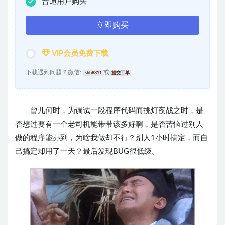
普通用户购买
立即购买
VIP会员免费下载
下载遇到问题？微信:
或
shb8311
提交工单
曾几何时，为
调试
一段程序代码而
挑灯夜战之时，
是
否
想过要有一个老司机能带带该多好啊，是否苦恼过别人
做的程序能办到，为啥我做却不行？别人1小时搞定，而自
己搞定
却
用了一天？最后发现BUG很低级。