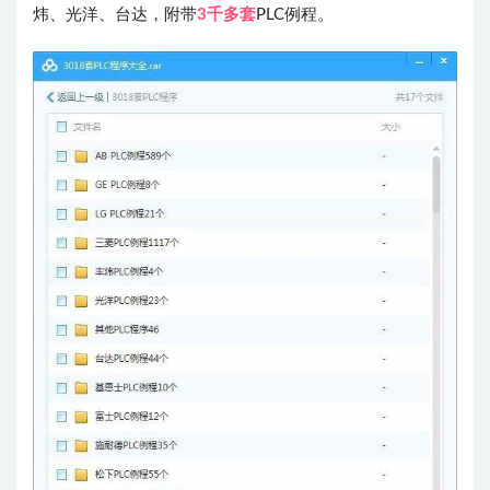
炜、光洋、台达，
附带
3千多套
PLC例程。