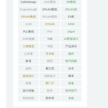
CableDesign
CAD图纸
EB教程
EngineeringB
EPLAN图纸
EPLAN宏
ase教程
EPLAN教程
EPLAN模块
ES柜
GGD
KYN28
MNS
PLC教程
PS4
sldprt
SWE视频
TS8
UI界面设计
三维模型
书籍
产品演示
公开课
开关柜
插件
标准
模型
电气回路
福利
窗口宏
箱变
线束设计
结构设计
脚本
表格
西门子
设备
设计经验
软件
软件技巧
轻松时刻
部件库
非标