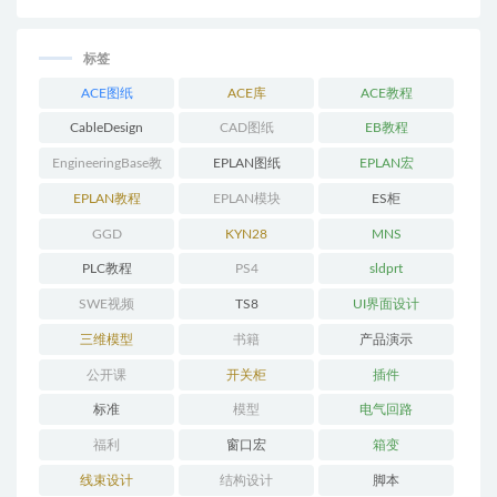
标签
ACE图纸
ACE库
ACE教程
CableDesign
CAD图纸
EB教程
EngineeringBase教
EPLAN图纸
EPLAN宏
程
EPLAN教程
EPLAN模块
ES柜
GGD
KYN28
MNS
PLC教程
PS4
sldprt
SWE视频
TS8
UI界面设计
三维模型
书籍
产品演示
公开课
开关柜
插件
标准
模型
电气回路
福利
窗口宏
箱变
线束设计
结构设计
脚本