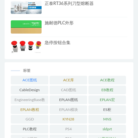
正泰RT36系列刀型熔断器
施耐德PLC外形
急停按钮合集
标签
ACE图纸
ACE库
ACE教程
CableDesign
CAD图纸
EB教程
EngineeringBase教
EPLAN图纸
EPLAN宏
程
EPLAN教程
EPLAN模块
ES柜
GGD
KYN28
MNS
PLC教程
PS4
sldprt