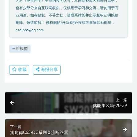
为对《免责声明》全部内容的认可，本网站资源大都来自原创，
也有少部分来自互联网收集，仅供用于学习和交流，请勿用于商
业用途。如有侵权、不妥之处，请联系站长并出示版权证明以便
删除。敬请谅解！ 侵权删帖/违法举报/投稿等事物联系邮箱：
cad-bbs@qq.com
三维模型
收藏
海报分享
上一篇
储能集装箱-20’GP
下一篇
施耐德C65-DC系列直流断路器